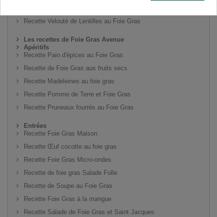
Recette Foie Gras Maison cuit à la vapeur
Recette Velouté de Lentilles au Foie Gras
Les recettes de Foie Gras Avenue
Apéritifs
Recette Pain d'épices au Foie Gras
Recette de Foie Gras aux fruits secs
Recette Madeleines au foie gras
Recette Pomme de Terre et Foie Gras
Recette Pruneaux fourrés au Foie Gras
Entrées
Recette Foie Gras Maison
Recette Œuf cocotte au foie gras
Recette Foie Gras Micro-ondes
Recette de foie gras Salade Folle
Recette de Soupe au Foie Gras
Recette Foie Gras à la mangue
Recette Salade de Foie Gras et Saint Jacques