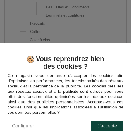
Les Huiles et Condiments
Les miels et confitures
Desserts
Coffrets
Cave à vins
Vous reprendrez bien
des cookies ?
PAGES
Ce magasin vous demande d'accepter les cookies afin
d'optimiser les performances, les fonctionnalités des réseaux
sociaux et la pertinence de la publicité. Les cookies tiers liés
Accueil
aux réseaux sociaux et à la publicité sont utilisés pour vous
Recettes
offrir des fonctionnalités optimisées sur les réseaux sociaux,
Les recettes de Chef Nini
ainsi que des publicités personnalisées. Acceptez-vous ces
Recette Ravioli au foie gras, sauce au pain d’épices
cookies ainsi que les implications associées à l'utilisation de
vos données personnelles ?
Recette Tartes Tatins d'Abricots au Foie Gras
Recette Verrine de Foie Gras
Configurer
J'accepte
Recette Creme Brulee au Foie Gras