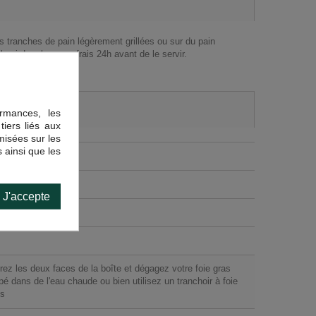
es tranches de pain légèrement grillées ou sur du pain
-ci. Le placer au frais 24h avant de le servir.
rmances, les
tiers liés aux
imisées sur les
 ainsi que les
J'accepte
rez les deux faces de la boîte et dégagez votre foie gras
é dans de l'eau chaude ou bien utilisez un tranchoir à foie
és