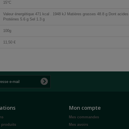
15°C
Valeur énergétique 471 kcal . 1948 kJ Matières grasses 48.8 g Dont acides
Protéines 5.6 g Sel 1.3 g
100g
11,50 €
ations
Mon compte
ns
Mes commandes
 produits
Mes avoirs