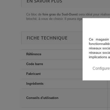
EN SAVOIR PLUS
Ce bloc de
foie gras du Sud-Ouest
sera idéal pour réalis
brioché, à vous de choisir. Il pourra également venir compl
FICHE TECHNIQUE
Ce magasin 
fonctionnalit
réseaux sociau
réseaux socia
Référence
implications 
Code barre
Configure
Fabricant
Ingrédients
Conseils d'utilisation