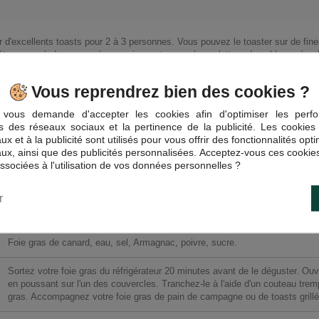
er d'excellents toasts pour 2 à 3 personnes. Vous pouvez le toaster sur de fin
éter une salade composée ce qui apportera quelques lettres de noblesse à celle
Vous reprendrez bien des cookies ?
vous demande d'accepter les cookies afin d'optimiser les perfo
és des réseaux sociaux et la pertinence de la publicité. Les cookies 
x et à la publicité sont utilisés pour vous offrir des fonctionnalités opt
ux, ainsi que des publicités personnalisées. Acceptez-vous ces cookies
SO14032VA
associées à l'utilisation de vos données personnelles ?
3598960056405
r
Foie Gras Valette
(Cliquez pour voir les coordonnées)
Foie gras de canard, eau, sel, Armagnac, poivre, sucre.
Sortez votre foie gras du réfrigérateur 20 minutes avant de le déguster. Ouv
en poussant sur l'un des couvercles. Tranchez-le à l'aide d'un couteau tremp
gras. Accompagnez votre foie gras de pain de campagne ou de toasts grill