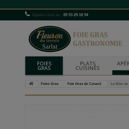
Appelez-nous au :
05 53 29 18 54
FOIES
PLATS
APÉR
GRAS
CUISINÉS
Foies Gras
Foie Gras de Canard
Le Bloc de