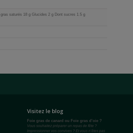
 gras saturés 18 g Glucides 2 g Dont sucres 1.5 g
Visitez le blog
Foie gras de canard ou Foie gras d’oie ?
Vous souhaitez préparer un repas de fête ?
Impressionner vos convives ? Et vous n’êtes pas