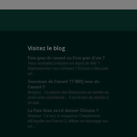
Visitez le blog
Foie gras de canard ou Foie gras d’oie ?
Vous souhaitez préparer un repas de fête ?
Impressionner vos convives ? Et vous n’êtes pas
un...
Saucisses de Canard ?? BBQ avec du
Canard !!
Bonjour, La saison des Barbecues en famille ou
entre amis commence ... Il est temps de penser à
ce que...
Le Foie Gras va-t-il devenir Chinois ?
Bonjour Ce soir, le magazine Complément
d'Enquête sur France 2, diffuse un reportage sur
un...