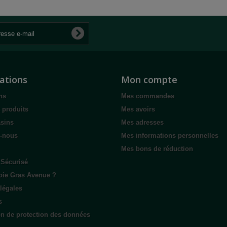
ations
Mon compte
ns
Mes commandes
 produits
Mes avoirs
sins
Mes adresses
z-nous
Mes informations personnelles
Mes bons de réduction
 Sécurisé
oie Gras Avenue ?
légales
s
on de protection des données