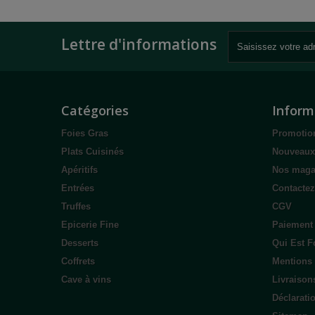
Lettre d'informations
Catégories
Inform
Foies Gras
Promotio
Plats Cuisinés
Nouveaux
Apéritifs
Nos maga
Entrées
Contacte
Truffes
CGV
Epicerie Fine
Paiement
Desserts
Qui Est F
Coffrets
Mentions 
Cave à vins
Livraison
Déclarati