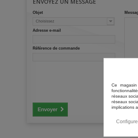
ENVOYEZ UN MESSAGE
Objet
Messa
Choisissez
Adresse e-mail
Référence de commande
Ce magasin 
fonctionnalit
réseaux sociau
réseaux socia
implications 
Envoyer
Configure