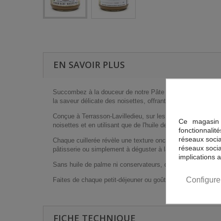
EN SAVOIR PLUS
Succombez à la douceur de notre Pâte à Tartiner Véritable C
la saveur délicate des noisettes, offrant une expérience go
Conçue à Terrasson-Lavilledieu, sur les bords de la Vézère,
Ce magasin 
noisettes et en utilisant que de l'huile de colza, elle est pl
fonctionnalit
réseaux sociau
Chaque cuillerée révèle une texture onctueuse et fondante, 
réseaux socia
pâtisserie ou simplement à déguster à la cuillère pour un m
implications 
Sans huile de palme ni conservateurs, cette pâte à tartiner
Configure
Faites de chaque petit-déjeuner ou goûter un moment spécial
FICHE TECHNIQUE