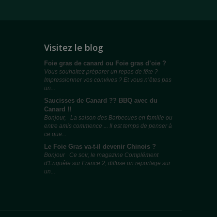
Visitez le blog
Foie gras de canard ou Foie gras d’oie ?
Vous souhaitez préparer un repas de fête ?
Impressionner vos convives ? Et vous n’êtes pas
un...
Saucisses de Canard ?? BBQ avec du
Canard !!
Bonjour, La saison des Barbecues en famille ou
entre amis commence ... Il est temps de penser à
ce que...
Le Foie Gras va-t-il devenir Chinois ?
Bonjour Ce soir, le magazine Complément
d'Enquête sur France 2, diffuse un reportage sur
un...