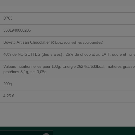
D763
3501940000206
Bovetti Artisan Chocolatier
(Cliquez pour voir les coordonnées)
40% de NOISETTES (des vraies) , 26% de chocolat au LAIT, sucre et huile
Valeurs nutritionnelles pour 100g: Energie 2627kJ/633kcal, matières grass
protéines 8,1g, sel 0,05g.
200g
4,25 €