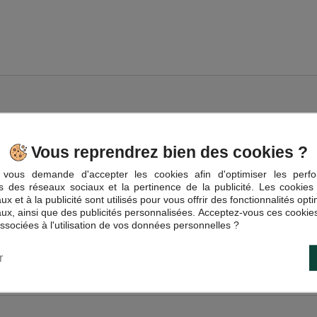
hocolat Lait Noisettes, présentée dans un pot de 200g. Cette pâte à tartiner a
urmande irrésistible.
Vous reprendrez bien des cookies ?
 cette superbe pâte à tartiner vous fera immédiatement oublier les produits in
vous demande d'accepter les cookies afin d'optimiser les perfo
us riche en goût
és des réseaux sociaux et la pertinence de la publicité. Les cookies 
x et à la publicité sont utilisés pour vous offrir des fonctionnalités opt
parfaite pour tartiner sur du pain, des crêpes ou des gaufres. Utilisez-la ég
ux, ainsi que des publicités personnalisées. Acceptez-vous ces cookies
oment de pur plaisir.
associées à l'utilisation de vos données personnelles ?
 est fabriquée avec des ingrédients de haute qualité pour garantir un goût aut
r
 avec notre Pâte à Tartiner Véritable Chocolat Lait Noisettes, un délice qui ra