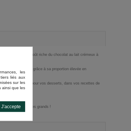
rtisanale allie le goût riche du chocolat au lait crémeux à
dustriels, en effets grâce à sa proportion élevée en
rmances, les
tiers liés aux
imisées sur les
alement en garniture pour vos desserts, dans vos recettes de
 ainsi que les
hentique.
J'accepte
vira les petits et les grands !