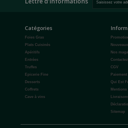
Lettre d'informations
Catégories
Inform
Foies Gras
Promotio
Plats Cuisinés
Nouveaux
Apéritifs
Nos maga
Entrées
Contacte
Truffes
CGV
Epicerie Fine
Paiement
Desserts
Qui Est F
Coffrets
Mentions 
Cave à vins
Livraison
Déclarati
Sitemap