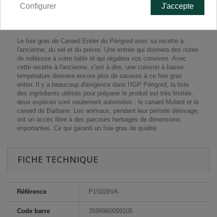
Configurer
J'accepte
EN SAVOIR PLUS
Le foie gras de Canard Entier du Périgord avec sa recette à
l'ancienne, du sel et du poivre. Une entrée qui donnera des notes
de noblesse à votre table et qui régalera vos convives. Avec
cette recette à l'ancienne, c'est à dire, une cuisson à basse
température donnera encore plus de saveurs à ce foie gras
entier. Il y a beaucoup d'exigence dans l'IGP Périgord, la liste
des ingrédients utilisés pour préparer le produit est très limitée,
deux espèces sont seulement autorisées : le canard Mulard et le
canard de Barbarie. Les animaux, pendant leur période délevage,
ont un accès libre à des parcours herbagés de dimensions
importantes. Ce qui garanti un foie gras de qualité.
FICHE TECHNIQUE
Référence
P15028VA
Code barre
3598960099105