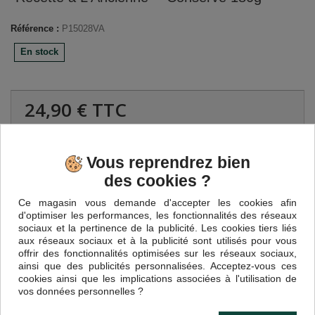
Référence :
P15028VA
En stock
24,90 €
TTC
-26%
33,90 €
TTC
Vous reprendrez bien
des cookies ?
Quantité
Ce magasin vous demande d'accepter les cookies afin
d'optimiser les performances, les fonctionnalités des réseaux
sociaux et la pertinence de la publicité. Les cookies tiers liés
aux réseaux sociaux et à la publicité sont utilisés pour vous
offrir des fonctionnalités optimisées sur les réseaux sociaux,
Ajouter au panier
ainsi que des publicités personnalisées. Acceptez-vous ces
cookies ainsi que les implications associées à l'utilisation de
vos données personnelles ?