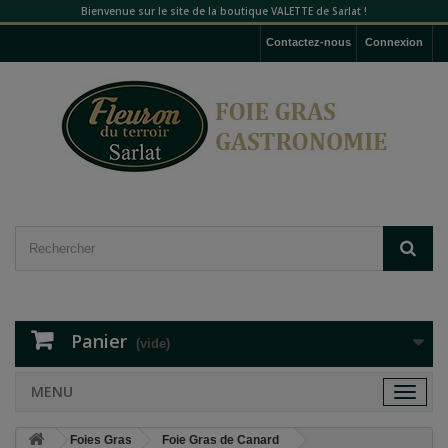
Bienvenue sur le site de la boutique VALETTE de Sarlat !
Contactez-nous
Connexion
Panier
(vide)
MENU
Toggle
navigat
Foies Gras
Foie Gras de Canard