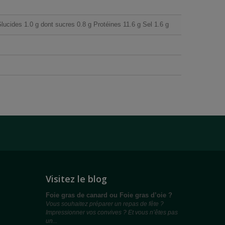
ucides 1.0 g dont sucres 0.8 g Protéines 11.6 g Sel 1.6 g
Visitez le blog
Foie gras de canard ou Foie gras d’oie ?
Vous souhaitez préparer un repas de fête ?
Impressionner vos convives ? Et vous n’êtes pas
un...