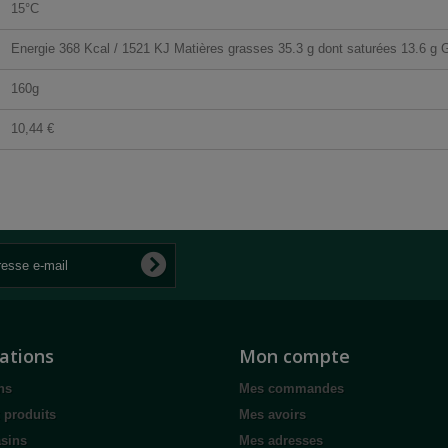
15°C
Energie 368 Kcal / 1521 KJ Matières grasses 35.3 g dont saturées 13.6 g Gl
160g
10,44 €
ations
Mon compte
ns
Mes commandes
 produits
Mes avoirs
sins
Mes adresses