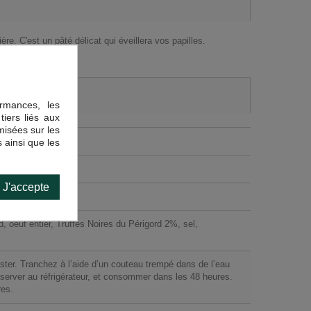
ère. C'est un pâté délicat qui éveillera vos papilles.
rmances, les
tiers liés aux
imisées sur les
 ainsi que les
J'accepte
, oeuf entier, Truffes Noires du Périgord 2%, sel,
ster. Tranchez à l’aide d’un couteau trempé dans de l’eau
erver au réfrigérateur, et consommer dans les 48 heures.
res.