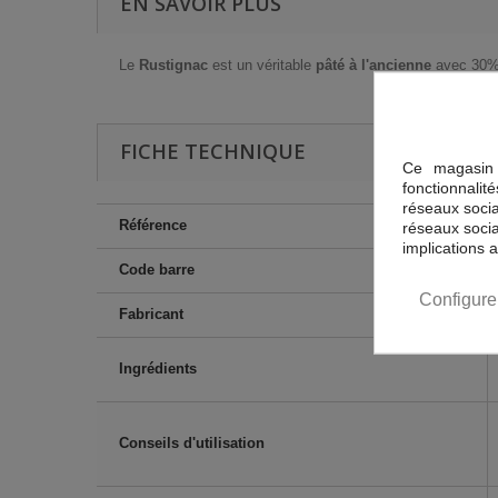
EN SAVOIR PLUS
Le
Rustignac
est un véritable
pâté à l'ancienne
avec 30%
FICHE TECHNIQUE
Ce magasin 
fonctionnalit
réseaux sociau
Référence
réseaux socia
implications 
Code barre
Configure
Fabricant
Ingrédients
Conseils d'utilisation