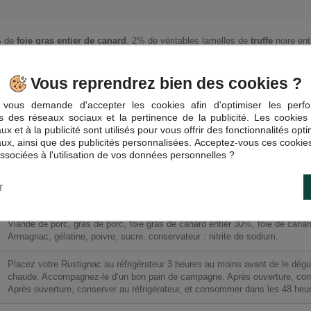
 de
foie gras entier de canard
. 2% de véritables lamelles de
truffe
noire enti
Vous reprendrez bien des cookies ?
vous demande d'accepter les cookies afin d'optimiser les perfo
és des réseaux sociaux et la pertinence de la publicité. Les cookies 
x et à la publicité sont utilisés pour vous offrir des fonctionnalités opt
3107VA
ux, ainsi que des publicités personnalisées. Acceptez-vous ces cookies
associées à l'utilisation de vos données personnelles ?
3598960056153
r
Foie Gras Valette
(Cliquez pour voir les coordonnées)
Viande de porc, gras de porc, foie gras de canard entier 30%, foie de canard
Armagnac, gélatine, poivre, sucre, conservateur : nitrite de sodium.
Placez votre Rustignac au réfrigérateur 3 heures au moins avant de le dégu
chaude. Accompagnez-le d’un bon pain de campagne. Après ouverture, cons
Après ouverture, conserver au réfrigérateur, et consommer dans les 48 heu