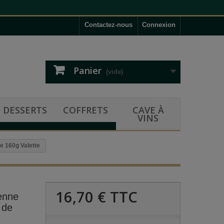
Contactez-nous
Connexion
Panier
(vide)
DESSERTS
COFFRETS
CAVE À
VINS
re 160g Valette
16,70 €
TTC
ienne
 de