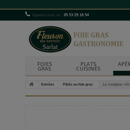
Appelez-nous au :
05 53 29 18 54
FOIES
PLATS
APÉR
GRAS
CUISINÉS
Entrées
Pâtés au foie gras
Le rustignac véri