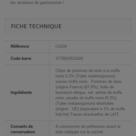
les amateurs de gastronomie !
FICHE TECHNIQUE
Référence
C4204
Code barre
3770024521160
Chips de pommes de terre à la truffe
noire 0.2% (Tuber melanosporum),
saveur truffe noire : Pommes de terre
(origine France) (67.8%), huile de
Ingrédients
tournesol oléique, sel, arôme de truffe
noire, poudre de truffe noire (0.2%)
(Tuber melanosporum) désifratée
(origine : UE) (équivalent à 1% de truffe
fraîche) Traces éventuelles de LAIT.
Conseils de
A consommer de préférence avant la
conservation
date indiquée sur le sachet.