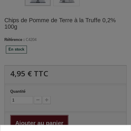
Chips de Pomme de Terre à la Truffe 0,2%
100g
Référence :
C4204
En stock
4,95 €
TTC
Quantité
Ajouter au panier