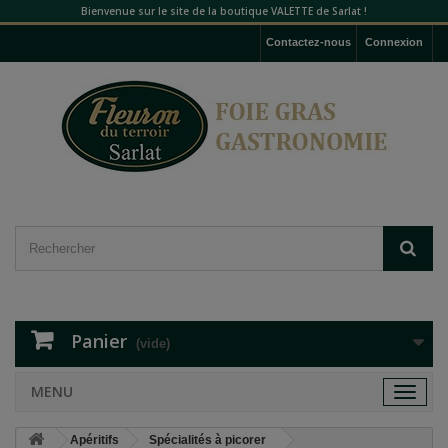
Bienvenue sur le site de la boutique VALETTE de Sarlat !
Contactez-nous
Connexion
Panier
(vide)
MENU
Toggle
navigat
Apéritifs
Spécialités à picorer