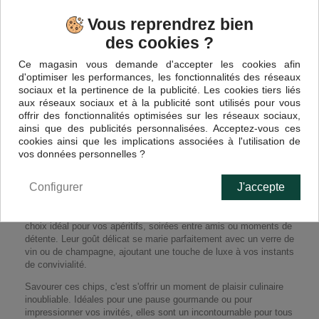
Vous reprendrez bien
des cookies ?
EN SAVOIR PLUS
Ce magasin vous demande d'accepter les cookies afin
d'optimiser les performances, les fonctionnalités des réseaux
sociaux et la pertinence de la publicité. Les cookies tiers liés
Régalez vos papilles avec nos Chips de Pomme de Terre à la
aux réseaux sociaux et à la publicité sont utilisés pour vous
Truffe, une délicieuse gourmandise qui allie croustillant et
offrir des fonctionnalités optimisées sur les réseaux sociaux,
raffinement.
ainsi que des publicités personnalisées. Acceptez-vous ces
Élaborées à partir de pommes de terre de qualité, ces chips sont
cookies ainsi que les implications associées à l'utilisation de
délicatement assaisonnées avec 0.2% de truffe, offrant une
vos données personnelles ?
expérience gustative unique qui saura séduire les amateurs de
saveurs élégantes.
Configurer
J'accepte
Chaque bouchée révèle la combinaison parfaite du croquant des
chips et de l'arôme subtil de la truffe, faisant de ces en-cas un
choix idéal pour vos apéritifs, soirées entre amis ou moments de
détente. Leur goût délicat se marie parfaitement avec un verre de
vin ou de champagne, ajoutant une touche de luxe à vos instants
de convivialité.
Savourer ces chips, c'est s'offrir un moment de plaisir culinaire
inoubliable. Idéales pour une pause gourmande ou pour
impressionner vos invités, elles sont un incontournable pour tous