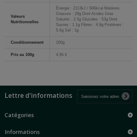
Énergie : 2113kJ / 506kcal Matières
Grasses : 29g Dont Acides Gras
Valeurs
Saturés : 2.5g Glucides : 53g Dont
Nutritionnelles
Sucres : 1.1g Fibres : 4.9g Protéines :
5.6g Sel : 1g
Conditionnement
100g
Prix au 100g
4,95 €
Lettre d'informations
Catégories
Informations