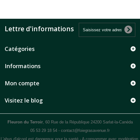
Lettre d'informations
Catégories
Informations
Mon compte
Visitez le blog
Fleuron du Terroir
, 60 Rue de la République 24200 Sarlat-la-Canéda
05 53 29 18 54
-
contact@foiegrasavenue.fr
L'abus d'alcool est dangereux pour la santé - A consommer avec modération.