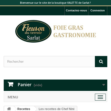
Bienvenue sur le site de la boutique VALETTE de Sarlat !
Contactez-nous
Connexion
Panier
(vide)
MENU
Toggle
navigat
Recettes
Les recettes de Chef Nini