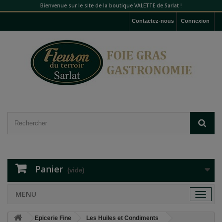
Bienvenue sur le site de la boutique VALETTE de Sarlat !
Contactez-nous
Connexion
Panier
(vide)
MENU
Toggle
navigat
Epicerie Fine
Les Huiles et Condiments