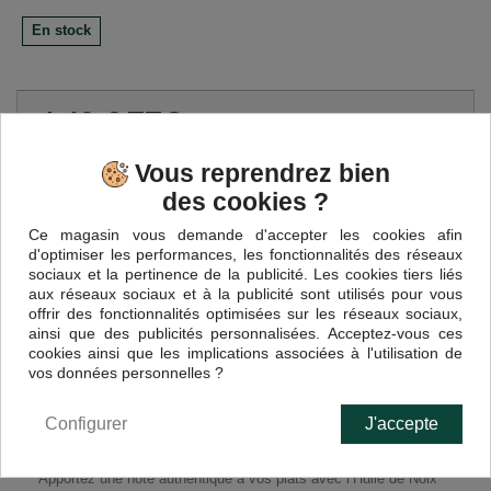
En stock
4,40 €
TTC
Vous reprendrez bien
Quantité
des cookies ?
Ce magasin vous demande d'accepter les cookies afin
d'optimiser les performances, les fonctionnalités des réseaux
sociaux et la pertinence de la publicité. Les cookies tiers liés
aux réseaux sociaux et à la publicité sont utilisés pour vous
Ajouter au panier
offrir des fonctionnalités optimisées sur les réseaux sociaux,
ainsi que des publicités personnalisées. Acceptez-vous ces
cookies ainsi que les implications associées à l'utilisation de
vos données personnelles ?
EN SAVOIR PLUS
Configurer
J'accepte
Apportez une note authentique à vos plats avec l’Huile de Noix