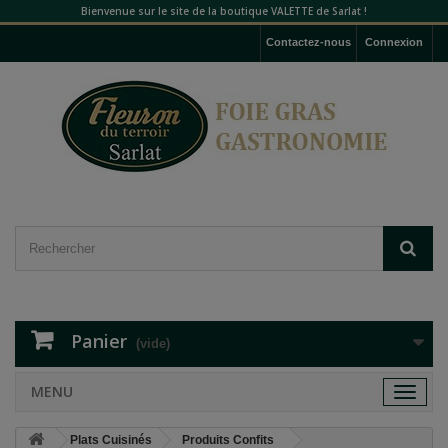
Bienvenue sur le site de la boutique VALETTE de Sarlat !
Contactez-nous
Connexion
Panier
(vide)
MENU
Toggle
navigat
Plats Cuisinés
Produits Confits