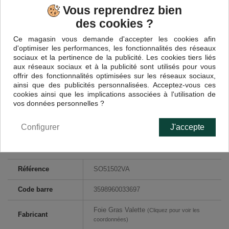
Ouest. Dans cette version, nous vous proposons une
cuisse de
Vous reprendrez bien
canard confite
qui sera idéale pour un bon repas en solo, ou
des cookies ?
éventuellement, pour réaliser un hachi parmentier pour deux
personnes. La cuisse est cuite plusieurs heures dans sa graisse
Ce magasin vous demande d'accepter les cookies afin
avant d'être stérilisée et pourtant la viande n'est pas très grasse.
d'optimiser les performances, les fonctionnalités des réseaux
Cette recette donne au canard une texture particulière, car la
sociaux et la pertinence de la publicité. Les cookies tiers liés
viande est vraiment fondante en bouche, tout en dévoilant les
aux réseaux sociaux et à la publicité sont utilisés pour vous
arômes du
canard
. Avec une DLC très longue, vous pouvez la
offrir des fonctionnalités optimisées sur les réseaux sociaux,
conserver dans vos armoires sans aucun souci. La cuisse se
ainsi que des publicités personnalisées. Acceptez-vous ces
prépare dans un four chaud en 15/20 minutes, de quoi très bien
cookies ainsi que les implications associées à l'utilisation de
manger avec une préparation rapide.
vos données personnelles ?
Configurer
J'accepte
FICHE TECHNIQUE
Référence
SO51502VA
Code barre
3598960033697
Foie Gras Valette
(Cliquez pour voir les
Fabricant
coordonnées)