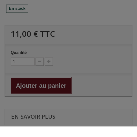
En stock
11,00 €
TTC
Quantité
Ajouter au panier
EN SAVOIR PLUS
Avec le
foie gras
, le
confit de canard
a fait la réputation du Sud