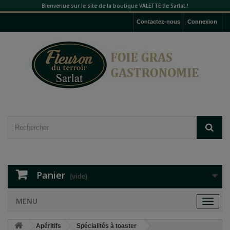
Bienvenue sur le site de la boutique VALETTE de Sarlat !
Contactez-nous
Connexion
Panier
(vide)
MENU
Toggle
navigat
Apéritifs
Spécialités à toaster