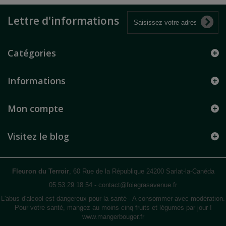
Lettre d'informations
Catégories
Informations
Mon compte
Visitez le blog
Fleuron du Terroir
, 60 Rue de la République 24200 Sarlat-la-Canéda
05 53 29 18 54
-
contact@foiegrasavenue.fr
L'abus d'alcool est dangereux pour la santé - A consommer avec modération.
Pour votre santé, mangez au moins cinq fruits et légumes par jour !
www.mangerbouger.fr