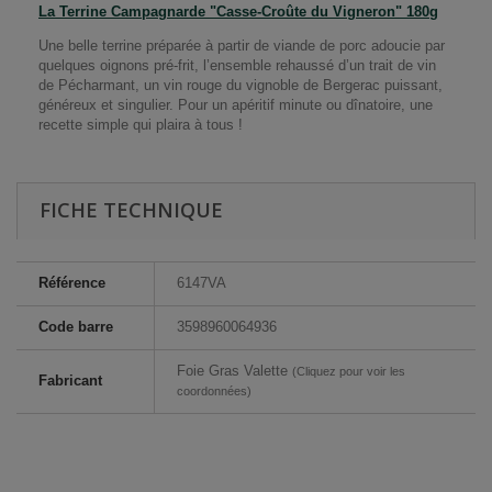
La Terrine Campagnarde "Casse-Croûte du Vigneron" 180g
Une belle terrine préparée à partir de viande de porc adoucie par
quelques oignons pré-frit, l’ensemble rehaussé d’un trait de vin
de Pécharmant, un vin rouge du vignoble de Bergerac puissant,
généreux et singulier. Pour un apéritif minute ou dînatoire, une
recette simple qui plaira à tous !
FICHE TECHNIQUE
Référence
6147VA
Code barre
3598960064936
Foie Gras Valette
(Cliquez pour voir les
Fabricant
coordonnées)