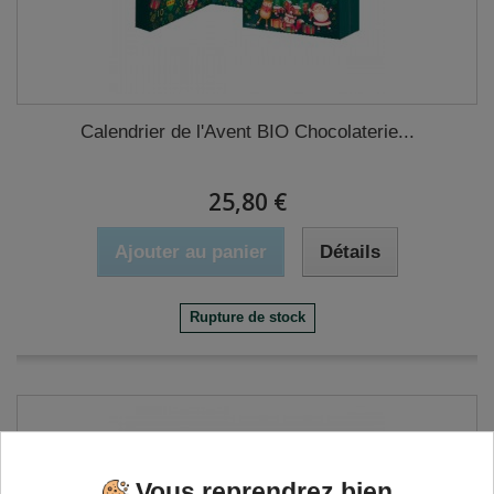
Calendrier de l'Avent BIO Chocolaterie...
25,80 €
Ajouter au panier
Détails
Rupture de stock
Vous reprendrez bien