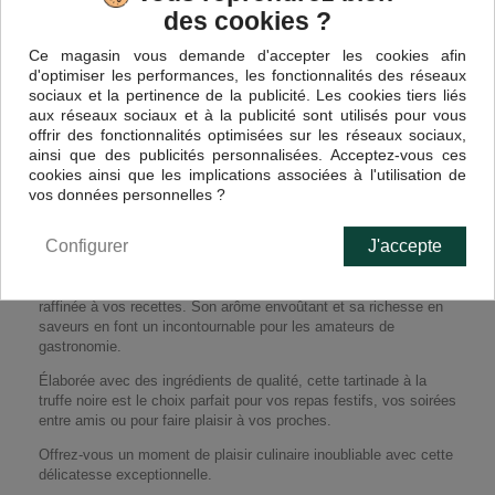
des cookies ?
EN SAVOIR PLUS
Ce magasin vous demande d'accepter les cookies afin
d'optimiser les performances, les fonctionnalités des réseaux
sociaux et la pertinence de la publicité. Les cookies tiers liés
aux réseaux sociaux et à la publicité sont utilisés pour vous
Savourez l'élégance de notre Tartinade à la Truffe Noire, un
offrir des fonctionnalités optimisées sur les réseaux sociaux,
délice en pot de 80g qui allie le goût intense et subtil de la truffe
ainsi que des publicités personnalisées. Acceptez-vous ces
noire à une texture onctueuse.
cookies ainsi que les implications associées à l'utilisation de
Avec 3% de truffe noire, cette tartinade est idéale pour rehausser
vos données personnelles ?
vos apéritifs et ajouter une touche de luxe à vos plats.
Configurer
J'accepte
Parfaite pour s'étaler sur des toasts, des crackers ou du pain
frais, cette tartinade s'associe également merveilleusement avec
des viandes, des poissons ou des légumes, apportant une note
raffinée à vos recettes. Son arôme envoûtant et sa richesse en
saveurs en font un incontournable pour les amateurs de
gastronomie.
Élaborée avec des ingrédients de qualité, cette tartinade à la
truffe noire est le choix parfait pour vos repas festifs, vos soirées
entre amis ou pour faire plaisir à vos proches.
Offrez-vous un moment de plaisir culinaire inoubliable avec cette
délicatesse exceptionnelle.