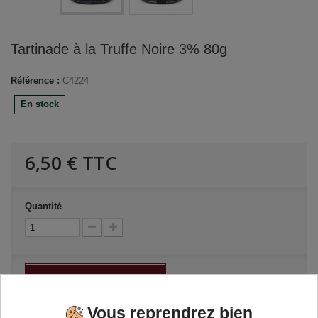
Tartinade à la Truffe Noire 3% 80g
Référence :
C4224
En stock
6,50 €
TTC
Quantité
Ajouter au panier
Vous reprendrez bien