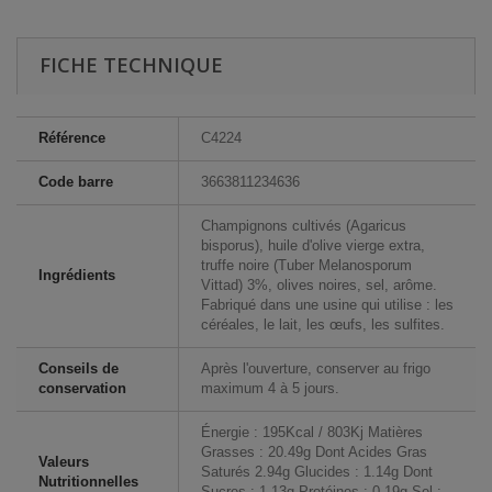
FICHE TECHNIQUE
Référence
C4224
Code barre
3663811234636
Champignons cultivés (Agaricus
bisporus), huile d'olive vierge extra,
truffe noire (Tuber Melanosporum
Ingrédients
Vittad) 3%, olives noires, sel, arôme.
Fabriqué dans une usine qui utilise : les
céréales, le lait, les œufs, les sulfites.
Conseils de
Après l'ouverture, conserver au frigo
conservation
maximum 4 à 5 jours.
Énergie : 195Kcal / 803Kj Matières
Grasses : 20.49g Dont Acides Gras
Valeurs
Saturés 2.94g Glucides : 1.14g Dont
Nutritionnelles
Sucres : 1.13g Protéines : 0.19g Sel :