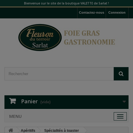
Bienvenue sur le site de la boutique VALETTE de Sarlat !
Contactez-nous
Connexion
Panier
(vide)
MENU
Toggle
navigat
Apéritifs
Spécialités à toaster