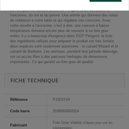
Le foie gras de Canard Entier du Périgord avec sa recette à
l'ancienne, du sel et du poivre. Une entrée qui donnera des notes
de noblesse à votre table et qui régalera vos convives. Avec
cette recette à l'ancienne, c'est à dire, une cuisson à basse
température donnera encore plus de saveurs à ce foie gras
entier. Il y a beaucoup d'exigence dans l'IGP Périgord, la liste
des ingrédients utilisés pour préparer le produit est très limitée,
deux espèces sont seulement autorisées : le canard Mulard et le
canard de Barbarie. Les animaux, pendant leur période délevage,
ont un accès libre à des parcours herbagés de dimensions
importantes. Ce qui garanti un foie gras de qualité.
FICHE TECHNIQUE
Référence
P15031VA
Code barre
3598960060914
Foie Gras Valette
(Cliquez pour voir les
Fabricant
coordonnées)