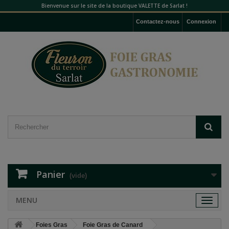
Bienvenue sur le site de la boutique VALETTE de Sarlat !
Contactez-nous
Connexion
Panier
(vide)
MENU
Toggle
navigat
Foies Gras
Foie Gras de Canard