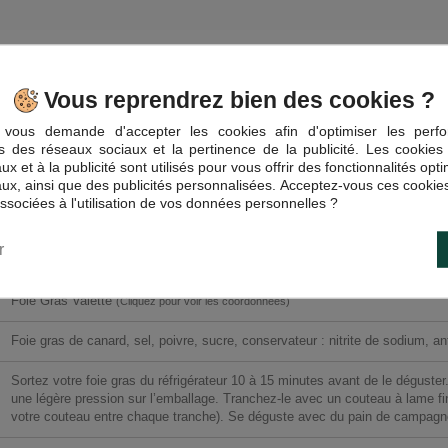
ras entier de canard
toutes ses saveurs. Une cuisson particulière dont nos c
 brioché,accompagné d'un chutney de fruit ou un confit d'oignons.
Vous reprendrez bien des cookies ?
vous demande d'accepter les cookies afin d'optimiser les perfo
és des réseaux sociaux et la pertinence de la publicité. Les cookies 
x et à la publicité sont utilisés pour vous offrir des fonctionnalités opt
ux, ainsi que des publicités personnalisées. Acceptez-vous ces cookies
associées à l'utilisation de vos données personnelles ?
SO11516VA
r
3598960059246
Foie Gras Valette
(Cliquez pour voir les coordonnées)
Foie gras de canard, sel, poivre, sucre, conservateur : nitrite de sodium, a
Sortez votre foie gras du réfrigérateur 10 à 15 minutes avant de le déguster
une légère pression sur l’emballage. Tranchez-le avec un couteau à lame fi
votre couteau entre chaque tranche). Se déguste avec du pain de campagne 