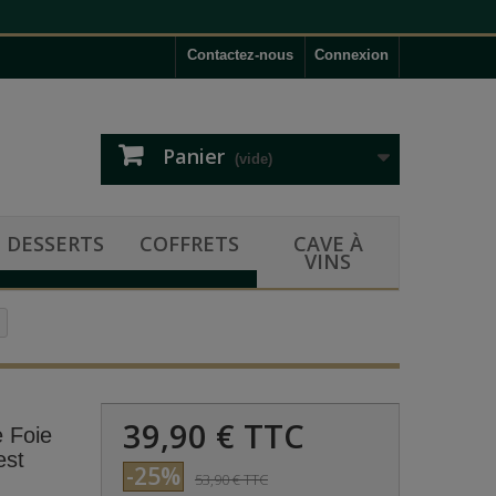
Contactez-nous
Connexion
Panier
(vide)
DESSERTS
COFFRETS
CAVE À
VINS
39,90 €
TTC
e Foie
est
-25%
53,90 €
TTC