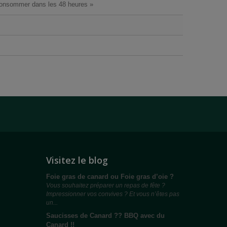
 consommer dans les 48 heures »
Visitez le blog
Foie gras de canard ou Foie gras d’oie ?
Vous souhaitez préparer un repas de fête ?
Impressionner vos convives ? Et vous n’êtes pas
un...
Saucisses de Canard ?? BBQ avec du
Canard !!