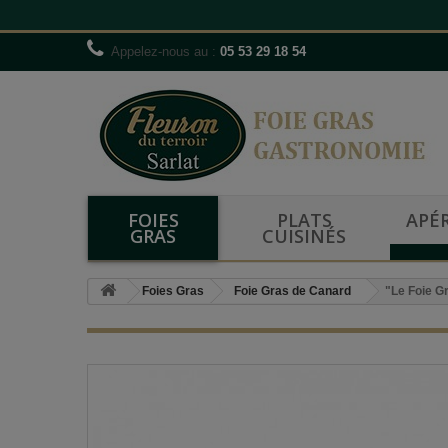
Appelez-nous au :
05 53 29 18 54
FOIES
PLATS
APÉR
GRAS
CUISINÉS
Foies Gras
Foie Gras de Canard
"Le Foie G