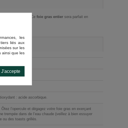
hefs ont le secret. Ce
foie gras entier
sera parfait en
rmances, les
tiers liés aux
imisées sur les
 ainsi que les
J'accepte
ntioxydant : acide ascorbique.
. Ôtez l’opercule et dégagez votre foie gras en exerçant
ne trempée dans de l’eau chaude (veillez à bien essuyer
ou des toasts grillés.