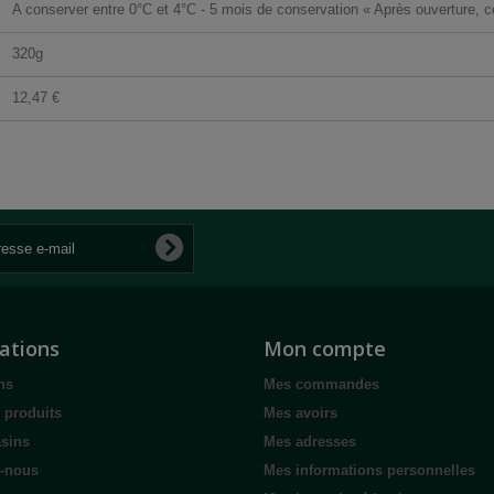
A conserver entre 0°C et 4°C - 5 mois de conservation « Après ouverture,
320g
12,47 €
ations
Mon compte
ns
Mes commandes
 produits
Mes avoirs
sins
Mes adresses
z-nous
Mes informations personnelles