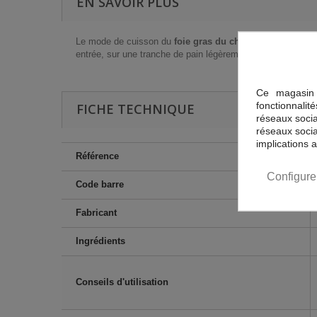
EN SAVOIR PLUS
Le mode de cuisson du
foie gras du chef
laisse au
foie g
entrée, sur une tranche de pain légèrement grillée ou pain
Ce magasin 
fonctionnalit
FICHE TECHNIQUE
réseaux sociau
réseaux socia
implications 
Référence
Configure
Code barre
Fabricant
Ingrédients
Conseils d'utilisation