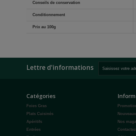
Conseils de conservation
Conditionnement
Prix au 100g
Lettre d'informations
Catégories
Inform
Foies Gras
Promotio
Plats Cuisinés
Nouveaux
Apéritifs
Nos maga
Entrées
Contacte