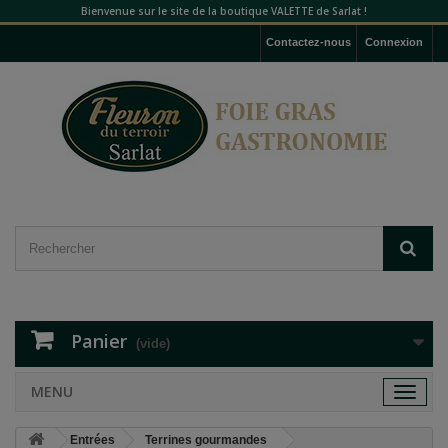
Bienvenue sur le site de la boutique VALETTE de Sarlat !
Contactez-nous
Connexion
Panier
(vide)
MENU
Toggle
navigat
Entrées
Terrines gourmandes