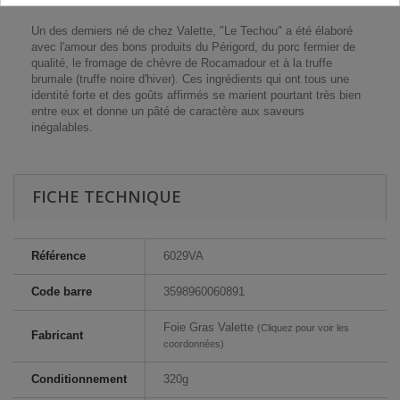
Un des derniers né de chez Valette, "Le Techou" a été élaboré
avec l'amour des bons produits du Périgord, du porc fermier de
qualité, le fromage de chèvre de Rocamadour et à la truffe
brumale (truffe noire d'hiver). Ces ingrédients qui ont tous une
identité forte et des goûts affirmés se marient pourtant très bien
entre eux et donne un pâté de caractère aux saveurs
inégalables.
FICHE TECHNIQUE
Référence
6029VA
Code barre
3598960060891
Foie Gras Valette
(Cliquez pour voir les
Fabricant
coordonnées)
Conditionnement
320g