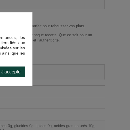
 en font un choix parfait pour rehausser vos plats.
touche gourmande à chaque recette. Que ce soit pour un
rmances, les
récient la qualité et l’authenticité.
tiers liés aux
imisées sur les
 ainsi que les
J'accepte
nes 0g, glucides 0g, lipides 0g, acides gras saturés 10g,