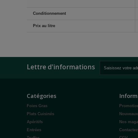
Conditionnement
Prix au litre
Lettre d'informations
Catégories
Inform
Foies Gras
Promotio
Plats Cuisinés
Nouveaux
Apéritifs
Nos maga
Entrées
Contacte
Truffes
CGV