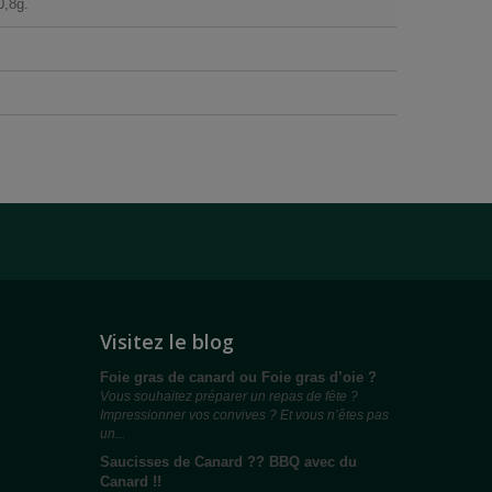
0,8g.
Visitez le blog
Foie gras de canard ou Foie gras d’oie ?
Vous souhaitez préparer un repas de fête ?
Impressionner vos convives ? Et vous n’êtes pas
un...
Saucisses de Canard ?? BBQ avec du
Canard !!