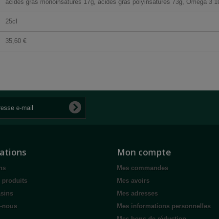
acides gras monoinsaturés 17g, acides gras polyinsaturés 73g, Omega 3 1
25cl
35,60 €
ations
Mon compte
ns
Mes commandes
 produits
Mes avoirs
sins
Mes adresses
z-nous
Mes informations personnelles
Mes bons de réduction