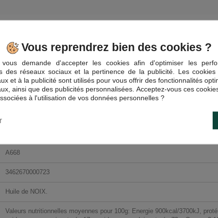
uile artisanale qui célèbre le goût authentique des noix.
es, cette huile de noix 25cl offre une saveur richeavec des notes boisées qui
Vous reprendrez bien des cookies ?
rillés ou enrichir vos sauces et marinades, cette huile de noix apporte une 
vous demande d'accepter les cookies afin d'optimiser les perfo
 Noix Tradition est un incontournable pour les amateurs de gastronomie qui app
és des réseaux sociaux et la pertinence de la publicité. Les cookies 
x et à la publicité sont utilisés pour vous offrir des fonctionnalités opt
 ce produit d'exception.
ux, ainsi que des publicités personnalisées. Acceptez-vous ces cookies
associées à l'utilisation de vos données personnelles ?
r
A668
3462670000723
Huile de NOIX.
Valeurs nutritionnelles moyennes pour 100g: Energie 900kcal/3700kJ, protéi