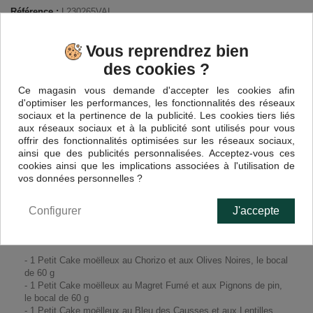
Référence :
L230265VAL
Ce produit n'est plus en stock
Vous reprendrez bien
des cookies ?
14,70 €
TTC
Ce magasin vous demande d'accepter les cookies afin
d'optimiser les performances, les fonctionnalités des réseaux
sociaux et la pertinence de la publicité. Les cookies tiers liés
aux réseaux sociaux et à la publicité sont utilisés pour vous
offrir des fonctionnalités optimisées sur les réseaux sociaux,
ainsi que des publicités personnalisées. Acceptez-vous ces
cookies ainsi que les implications associées à l'utilisation de
vos données personnelles ?
EN SAVOIR PLUS
Configurer
J'accepte
Lot de 3 Petits Cakes :
- 1 Petit Cake moëlleux au Chorizo et aux Olives Noires, le bocal
de 60 g
- 1 Petit Cake moëlleux au Magret Fumé et aux Pignons de pin,
le bocal de 60 g
- 1 Petit Cake moëlleux au Bleu des Causses et aux Lentilles