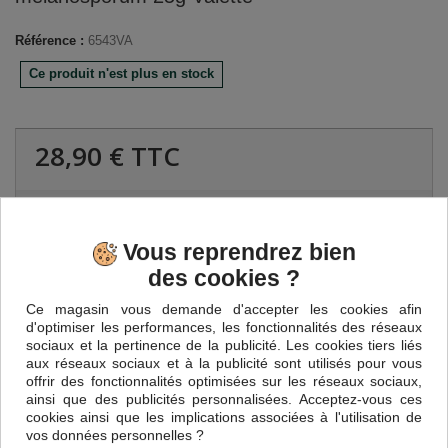
Référence :
6543VA
Ce produit n'est plus en stock
28,90 €
TTC
Vous reprendrez bien
des cookies ?
EN SAVOIR PLUS
Ce magasin vous demande d'accepter les cookies afin
d'optimiser les performances, les fonctionnalités des réseaux
sociaux et la pertinence de la publicité. Les cookies tiers liés
Ces 25 gr pelures proviennent d'une sélection des meilleures
aux réseaux sociaux et à la publicité sont utilisés pour vous
truffes noires du Périgord. Elles seront vos alliées pour de
offrir des fonctionnalités optimisées sur les réseaux sociaux,
nombreuses recettes comme le risotto aux truffes, omelettes,
ainsi que des publicités personnalisées. Acceptez-vous ces
terrines ou pâtes.
cookies ainsi que les implications associées à l'utilisation de
vos données personnelles ?