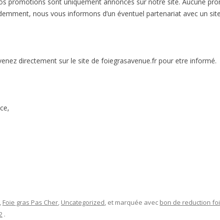
nos promotions sont uniquement annoncés sur notre site. Aucune pro
videmment, nous vous informons d’un éventuel partenariat avec un site
 venez directement sur le site de foiegrasavenue.fr pour etre informé.
ce,
,
Foie gras Pas Cher
,
Uncategorized
, et marquée avec
bon de reduction fo
2
.