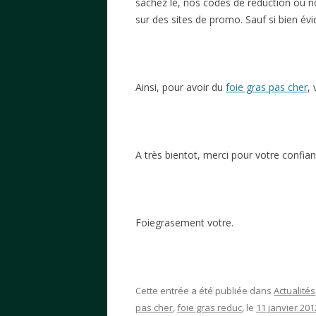
sachez le, nos codes de reduction ou 
sur des sites de promo. Sauf si bien é
Ainsi, pour avoir du
foie gras pas cher
,
A très bientot, merci pour votre confian
Foiegrasement votre.
Cette entrée a été publiée dans
Actualités
pas cher
,
foie gras reduc
, le
11 janvier 201