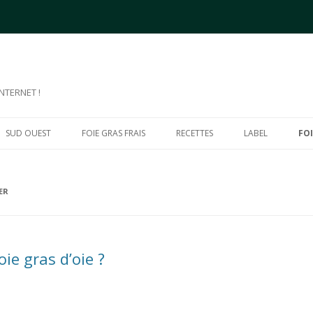
NTERNET !
Aller
au
SUD OUEST
FOIE GRAS FRAIS
RECETTES
LABEL
FOI
contenu
ER
ie gras d’oie ?