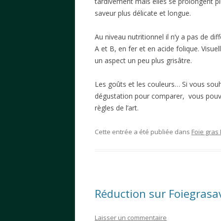
tardivement mais elles se prolongent p
saveur plus délicate et longue.
Au niveau nutritionnel il n’y a pas de di
A et B, en fer et en acide folique. Visu
un aspect un peu plus grisâtre.
Les goûts et les couleurs… Si vous souh
dégustation pour comparer, vous pouvez
règles de l’art.
Cette entrée a été publiée dans
Foie gras
Réduction sur Foiegrasa
Laisser un commentaire