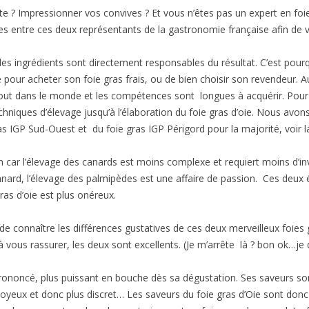
te ? Impressionner vos convives ? Et vous n’êtes pas un expert en fo
ces entre ces deux représentants de la gastronomie française afin de 
s ingrédients sont directement responsables du résultat. C’est pourqu
e pour acheter son foie gras frais, ou de bien choisir son revendeur. 
ut dans le monde et les compétences sont longues à acquérir. Pour l’é
hniques d’élevage jusqu’à l’élaboration du foie gras d’oie. Nous avons 
s IGP Sud-Ouest et du foie gras IGP Périgord pour la majorité, voir la
 car l’élevage des canards est moins complexe et requiert moins d’i
anard, l’élevage des palmipèdes est une affaire de passion. Ces deux él
as d’oie est plus onéreux.
 de connaître les différences gustatives de ces deux merveilleux foies
s à vous rassurer, les deux sont excellents. (Je m’arrête là ? bon ok…je
prononcé, plus puissant en bouche dès sa dégustation. Ses saveurs s
soyeux et donc plus discret… Les saveurs du foie gras d’Oie sont donc p