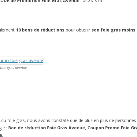
ODE de Promotion Foie Gras Avenue
: XCXICX14.
eulement
10 bons de réductions
pour obtenir
son foie gras moins
foie gras avenue
 du foie gras, nous avons constaté que de plus en plus de personnes vi
gle :
Bon de réduction Foie Gras Avenue
,
Coupon Promo Foie Gr
e
.