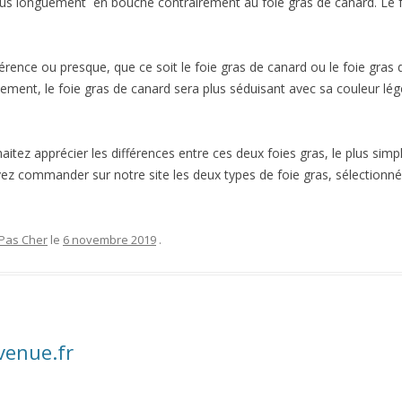
lus longuement en bouche contrairement au foie gras de canard. Le fo
fférence ou presque, que ce soit le foie gras de canard ou le foie gras 
ellement, le foie gras de canard sera plus séduisant avec sa couleur lé
aitez apprécier les différences entre ces deux foies gras, le plus sim
 commander sur notre site les deux types de foie gras, sélectionnés
 Pas Cher
le
6 novembre 2019
.
venue.fr