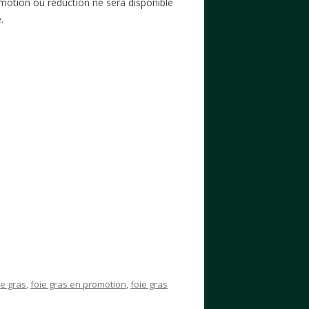
motion ou réduction ne sera disponible
.
ie gras
,
foie gras en promotion
,
foie gras